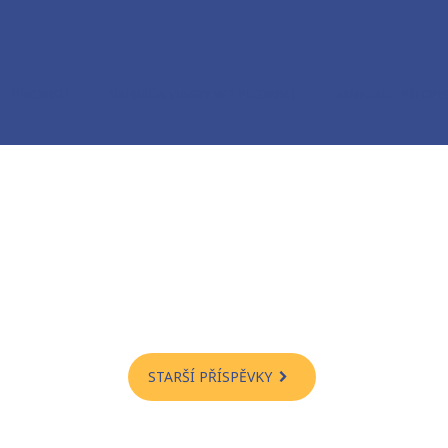
EZ PŘEDPISU
NÁHRADA VIAGRY BEZ PŘEDPISU
XANAX BEZ PŘEDPI
STARŠÍ PŘÍSPĚVKY