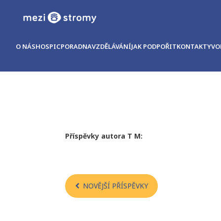
O NÁS
HOSPIC
PORADNA
VZDĚLÁVÁNÍ
JAK PODPOŘIT
KONTAKTY
VO
Příspěvky autora T M:
Navigace
NOVĚJŠÍ PŘÍSPĚVKY
pro
příspěvky