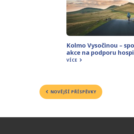
Kolmo Vysočinou – spo
akce na podporu hosp
VÍCE
Navigace
NOVĚJŠÍ PŘÍSPĚVKY
pro
příspěvky