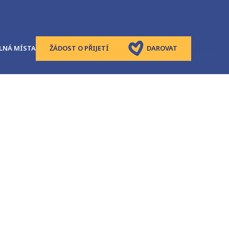
LNÁ MÍSTA
ŽÁDOST O PŘIJETÍ
DAROVAT
ADDERALL B