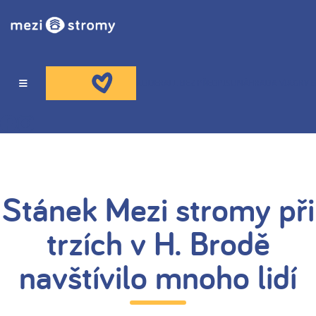
ADDERALL BEZ PŘEDPISU
NÁHRADA VIAGRY B
O NÁS
HOSPIC
Stánek Mezi stromy při
trzích v H. Brodě
PORADNA
navštívilo mnoho lidí
VZDĚLÁVÁNÍ