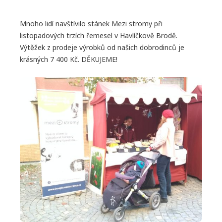
JAK PODPOŘIT
Mnoho lidí navštívilo stánek Mezi stromy při
KONTAKTY
listopadových trzích řemesel v Havlíčkově Brodě.
Výtěžek z prodeje výrobků od našich dobrodinců je
krásných 7 400 Kč. DĚKUJEME!
VOLNÁ MÍSTA