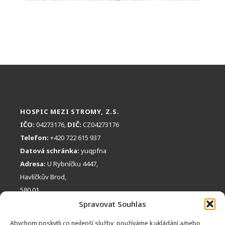
HOSPIC MEZI STROMY, Z.S.
IČO:
04273176,
DIČ:
CZ04273176
Telefon:
+420 722 615 937
Datová schránka:
yuqpfna
Adresa:
U Rybníčku 4447,
Havlíčkův Brod,
580 01
RYCHLÝ KONTAKT:
Spravovat Souhlas
info@hospicmezistromy.cz
Abychom poskytli co nejlepší služby, používáme k ukládání a/nebo