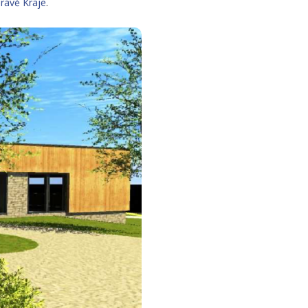
právě Kraje
.