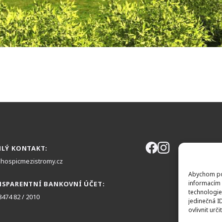
LÝ KONTAKT:
KL
hospicmezistromy.cz
Abychom pos
informacím 
SPARENTNÍ BANKOVNÍ ÚČET:
technologie
8474 82 / 2010
jedinečná I
ovlivnit urči