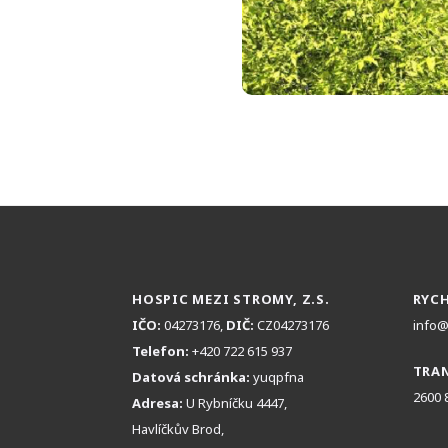
HOSPIC MEZI STROMY, Z.S.
RYCH
IČO:
04273176,
DIČ:
CZ04273176
info@
Telefon:
+420 722 615 937
TRAN
Datová schránka:
yuqpfna
2600 
Adresa:
U Rybníčku 4447,
Havlíčkův Brod,