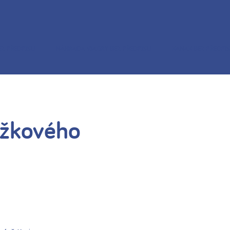
EZ PŘEDPISU
NÁHRADA VIAGRY BEZ PŘEDPISU
XANAX BEZ PŘEDPI
ůžkového