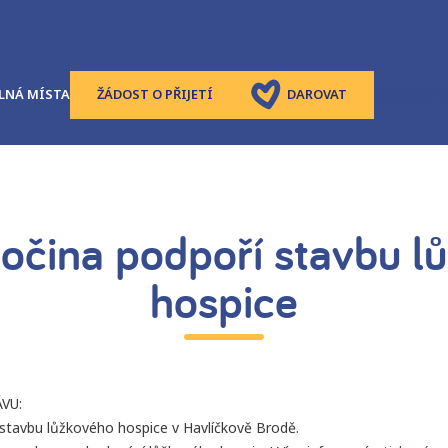
LNÁ MÍSTA
ŽÁDOST O PŘIJETÍ
DAROVAT
ADDERALL B
sočina podpoří stavbu l
hospice
VU:
 stavbu lůžkového hospice v Havlíčkově Brodě.