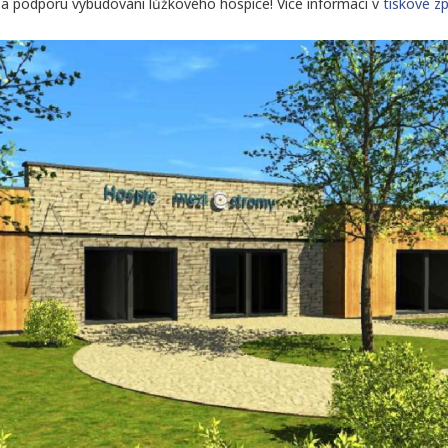
 podporu vybudování lůžkového hospice! Více informací v
tiskové z