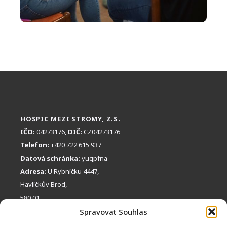
HOSPIC MEZI STROMY, Z.S.
IČO:
04273176,
DIČ:
CZ04273176
Telefon:
+420 722 615 937
Datová schránka:
yuqpfna
Adresa:
U Rybníčku 4447,
Havlíčkův Brod,
580 01
RYCHLÝ KONTAKT:
Spravovat Souhlas
info@hospicmezistromy.cz