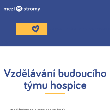
ADDERALL BEZ PŘEDPISU
NÁHRADA VIAGRY B
O NÁS
HOSPIC
Vzdělávání budoucího
týmu hospice
PORADNA
VZDĚLÁVÁNÍ
Vzděláváme se a moc nás to baví !