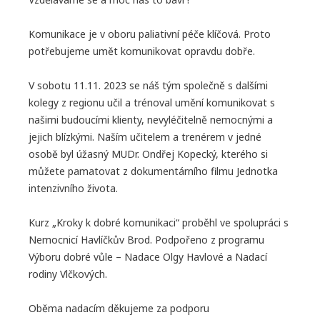
JAK PODPOŘIT
Komunikace je v oboru paliativní péče klíčová. Proto
KONTAKTY
potřebujeme umět komunikovat opravdu dobře.
V sobotu 11.11. 2023 se náš tým společně s dalšími
VOLNÁ MÍSTA
kolegy z regionu učil a trénoval umění komunikovat s
našimi budoucími klienty, nevyléčitelně nemocnými a
jejich blízkými. Naším učitelem a trenérem v jedné
osobě byl úžasný MUDr. Ondřej Kopecký, kterého si
můžete pamatovat z dokumentárního filmu Jednotka
intenzivního života.
Kurz „Kroky k dobré komunikaci“ proběhl ve spolupráci s
Nemocnicí Havlíčkův Brod. Podpořeno z programu
Výboru dobré vůle – Nadace Olgy Havlové a Nadací
rodiny Vlčkových.
Oběma nadacím děkujeme za podporu