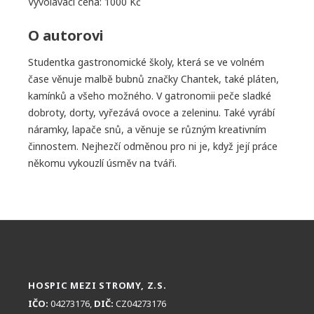
Vyvolávací cena: 1000 Kč
O autorovi
Studentka gastronomické školy, která se ve volném
čase věnuje malbě bubnů značky Chantek, také pláten,
kamínků a všeho možného. V gatronomii peče sladké
dobroty, dorty, vyřezává ovoce a zeleninu. Také vyrábí
náramky, lapače snů, a věnuje se různým kreativním
činnostem. Nejhezčí odměnou pro ni je, když její práce
někomu vykouzlí úsměv na tváři.
HOSPIC MEZI STROMY, Z.S.
IČO:
04273176,
DIČ:
CZ04273176