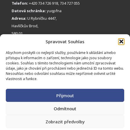
Telefon:
+420 734 726 918, 734 727 055
Datová schránka:
yuqpfna
Adresa:
U Rybníčku 4447,
Havlíčkův Brod,
580 01
FACEBOOK
RYCHLÝ KONTAKT:
Spravovat Souhlas
obchudek@hospicmezistromy.cz
Abychom poskytli co nejlepší služby, používáme k ukládání a/nebo
přístupu k informacím o zařízení, technologie jako jsou soubory
TRANSPARENTNÍ BANKOVNÍ ÚČET:
cookies. Souhlas s těmito technologiemi nám umožní zpracovávat
údaje, jako je chování při procházení nebo jedinečná ID na tomto webu.
2600 8474 82 / 2010
Nesouhlas nebo odvolání souhlasu může nepříznivě ovlivnit určité
INSTAGRAM
OBCHŮDEK MEZI STROMY
CHCI PŘISPĚT:
vlastnosti a funkce.
Pravidla prodeje
Zapojte se do tvoření
Přijmout
Tvoří pro nás
Odmítnout
Zobrazit předvolby
© Hospic Mezi stromy, z. s. 2026