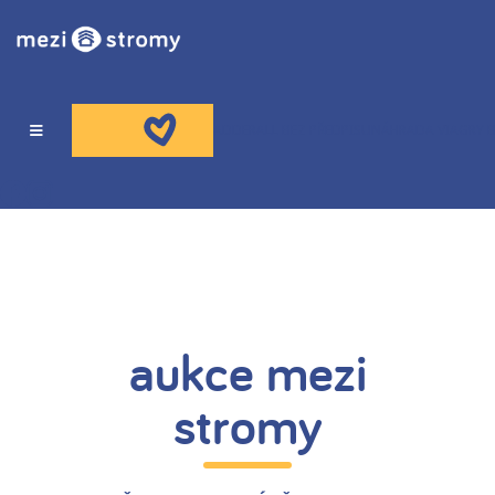
ADDERALL BEZ PŘEDPISU
NÁHRADA VIAGRY B
O NÁS
HOSPIC
aukce mezi
PORADNA
stromy
VZDĚLÁVÁNÍ