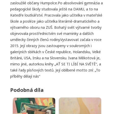
zasloužilé občany Humpolce.Po absolvování gymnázia a
pedagogické školy studovala ještě na DAMU, a to na
Katedře loutkářství. Pracovala jako učitelka v mateřské
škole a posléze jako učitelka literárně-dramatického a
výtvarného oboru na ZUŠ. Bohatý svět výtvarné tvorby
objevovala prostřednictvím své maminky a dalších
umělecky činných členů rodiny.Vystavovat začala v roce
2015. Její obrazy jsou zastoupeny v soukromých i
galerijních sbírkách v České republice, Holandsku, Velké
Británii, USA, Irsku a na Slovensku. Ivana Měkotová je,
mimo jiné, autorkou knihy „AŤ SE TI LÍBÍ NA SVĚTĚ“, a
také řady písňových textů. Její oblíbené motto zní: „To
příběhy dělají nás“
Podobná díla