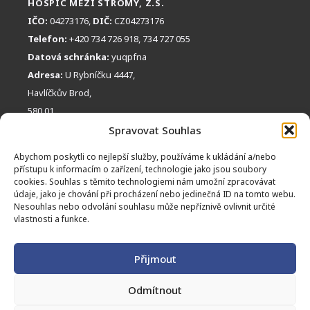
HOSPIC MEZI STROMY, Z.S.
IČO:
04273176,
DIČ:
CZ04273176
Telefon:
+420 734 726 918, 734 727 055
Datová schránka:
yuqpfna
Adresa:
U Rybníčku 4447,
Havlíčkův Brod,
580 01
FACEBOOK
RYCHLÝ KONTAKT:
Spravovat Souhlas
obchudek@hospicmezistromy.cz
Abychom poskytli co nejlepší služby, používáme k ukládání a/nebo
přístupu k informacím o zařízení, technologie jako jsou soubory
TRANSPARENTNÍ BANKOVNÍ ÚČET:
cookies. Souhlas s těmito technologiemi nám umožní zpracovávat
údaje, jako je chování při procházení nebo jedinečná ID na tomto webu.
2600 8474 82 / 2010
Nesouhlas nebo odvolání souhlasu může nepříznivě ovlivnit určité
INSTAGRAM
OBCHŮDEK MEZI STROMY
CHCI PŘISPĚT:
vlastnosti a funkce.
Pravidla prodeje
Zapojte se do tvoření
Přijmout
Tvoří pro nás
Odmítnout