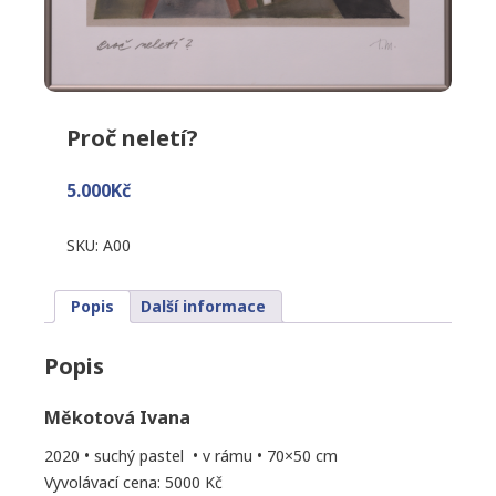
Proč neletí?
5.000
Kč
SKU:
A00
Popis
Další informace
Popis
Měkotová Ivana
2020 • suchý pastel • v rámu • 70×50 cm
Vyvolávací cena: 5000 Kč