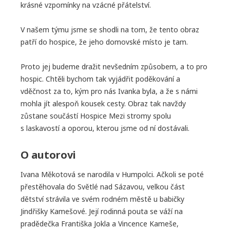
krásné vzpomínky na vzácné přátelství.
V našem týmu jsme se shodli na tom, že tento obraz
patří do hospice, že jeho domovské místo je tam.
Proto jej budeme dražit nevšedním způsobem, a to pro
hospic. Chtěli bychom tak vyjádřit poděkování a
vděčnost za to, kým pro nás Ivanka byla, a že s námi
mohla jít alespoň kousek cesty. Obraz tak navždy
zůstane součástí Hospice Mezi stromy spolu
s laskavostí a oporou, kterou jsme od ní dostávali.
O autorovi
Ivana Měkotová se narodila v Humpolci. Ačkoli se poté
přestěhovala do Světlé nad Sázavou, velkou část
dětství strávila ve svém rodném městě u babičky
Jindřišky Kamešové. Její rodinná pouta se váží na
pradědečka Františka Jokla a Vincence Kameše,