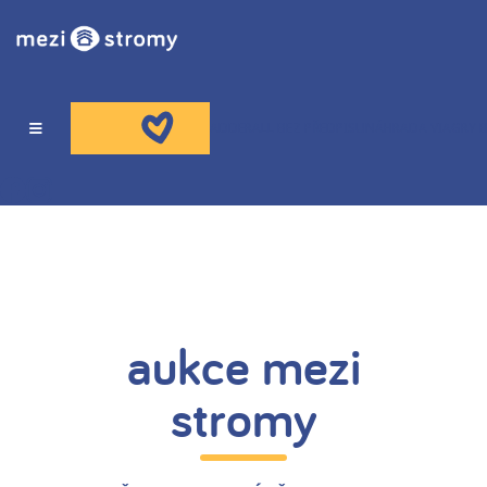
ADDERALL BEZ PŘEDPISU
NÁHRADA VIAGRY B
O NÁS
HOSPIC
aukce mezi
PORADNA
stromy
VZDĚLÁVÁNÍ