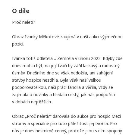
O díle
Proč neletí?
Obraz Ivanky Měkotové zaujímá v naší aukci výjimečnou
pozici.
Ivanka totiž odletěla… Zemřela v únoru 2022. Kdyby zde
dnes mohla být, na její tváři by zářil laskavý a radostný
úsměv. Dnešního dne se však nedožila, ani zahájení
stavby hospice nestihla. Byla však naší velkou
podporovatelkou, naší práci fandila a věřila, vždy se
zajímala o novinky a hledala cesty, jak nás podpořit i
v dobách nejtěžších.
Obraz „Proč neletí?“ darovala do aukce pro hospic Mezi
stromy a speciálně pro tuto příležitost jej tvořila. Pro
nás je dnes nesmírně cenný, protože jsou s ním spojeny