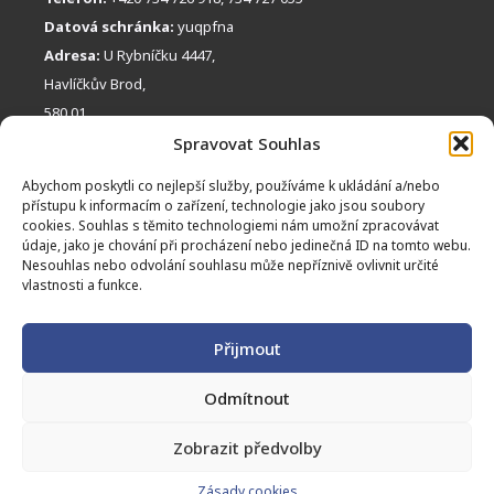
Datová schránka:
yuqpfna
Adresa:
U Rybníčku 4447,
Havlíčkův Brod,
580 01
FACEBOOK
RYCHLÝ KONTAKT:
Spravovat Souhlas
obchudek@hospicmezistromy.cz
Abychom poskytli co nejlepší služby, používáme k ukládání a/nebo
přístupu k informacím o zařízení, technologie jako jsou soubory
TRANSPARENTNÍ BANKOVNÍ ÚČET:
cookies. Souhlas s těmito technologiemi nám umožní zpracovávat
údaje, jako je chování při procházení nebo jedinečná ID na tomto webu.
2600 8474 82 / 2010
Nesouhlas nebo odvolání souhlasu může nepříznivě ovlivnit určité
INSTAGRAM
OBCHŮDEK MEZI STROMY
CHCI PŘISPĚT:
vlastnosti a funkce.
Pravidla prodeje
Zapojte se do tvoření
Přijmout
Tvoří pro nás
Odmítnout
Zobrazit předvolby
© Hospic Mezi stromy, z. s. 2026
Zásady cookies