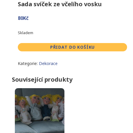
Sada svíček ze včelího vosku
80
Kč
Skladem
Sada
PŘIDAT DO KOŠÍKU
svíček
ze
Kategorie:
Dekorace
včelího
vosku
Související produkty
množství