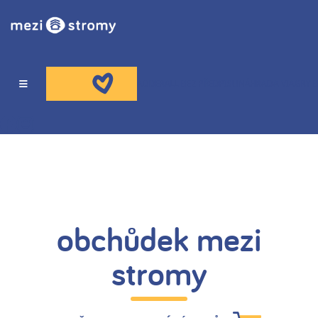
ADDERALL BEZ PŘEDPISU
NÁHRADA VIAGRY B
O NÁS
HOSPIC
obchůdek mezi
PORADNA
stromy
VZDĚLÁVÁNÍ